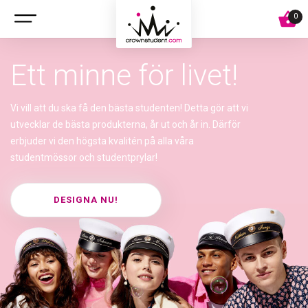
Ett minne för livet!
Vi vill att du ska få den bästa studenten! Detta gör att vi
utvecklar de bästa produkterna, år ut och år in. Därför
erbjuder vi den högsta kvalitén på alla våra
studentmössor och studentprylar!
DESIGNA NU!