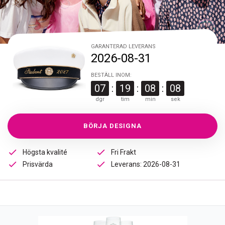
GARANTERAD LEVERANS
2026-08-31
BESTÄLL INOM
:
07
:
19
:
08
:
07
dgr
tim
min
sek
BÖRJA DESIGNA
Högsta kvalité
Fri Frakt
Prisvärda
Leverans: 2026-08-31